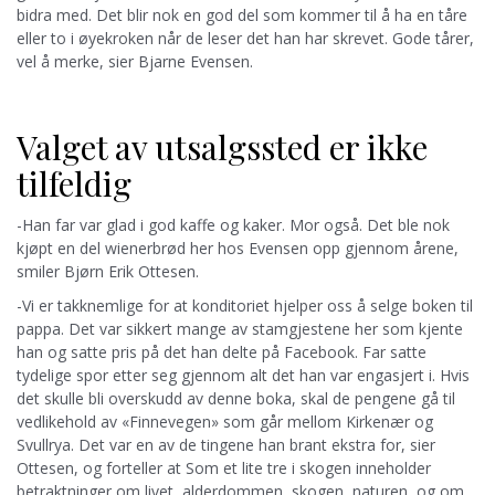
bidra med. Det blir nok en god del som kommer til å ha en tåre
eller to i øyekroken når de leser det han har skrevet. Gode tårer,
vel å merke, sier Bjarne Evensen.
Valget av utsalgssted er ikke
tilfeldig
-Han far var glad i god kaffe og kaker. Mor også. Det ble nok
kjøpt en del wienerbrød her hos Evensen opp gjennom årene,
smiler Bjørn Erik Ottesen.
-Vi er takknemlige for at konditoriet hjelper oss å selge boken til
pappa. Det var sikkert mange av stamgjestene her som kjente
han og satte pris på det han delte på Facebook. Far satte
tydelige spor etter seg gjennom alt det han var engasjert i. Hvis
det skulle bli overskudd av denne boka, skal de pengene gå til
vedlikehold av «Finnevegen» som går mellom Kirkenær og
Svullrya. Det var en av de tingene han brant ekstra for, sier
Ottesen, og forteller at Som et lite tre i skogen inneholder
betraktninger om livet, alderdommen, skogen, naturen, og om