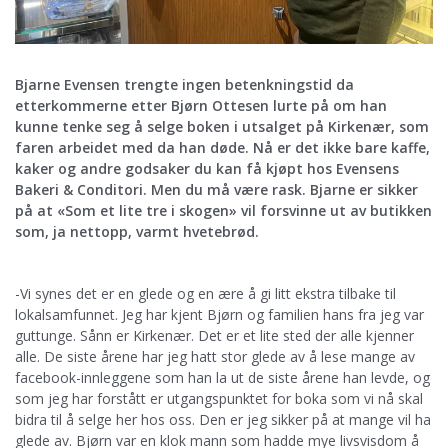
Bjarne Evensen trengte ingen betenkningstid da
etterkommerne etter Bjørn Ottesen lurte på om han
kunne tenke seg å selge boken i utsalget på Kirkenær, som
faren arbeidet med da han døde. Nå er det ikke bare kaffe,
kaker og andre godsaker du kan få kjøpt hos Evensens
Bakeri & Conditori. Men du må være rask. Bjarne er sikker
på at «Som et lite tre i skogen» vil forsvinne ut av butikken
som, ja nettopp, varmt hvetebrød.
-Vi synes det er en glede og en ære å gi litt ekstra tilbake til
lokalsamfunnet. Jeg har kjent Bjørn og familien hans fra jeg var
guttunge. Sånn er Kirkenær. Det er et lite sted der alle kjenner
alle. De siste årene har jeg hatt stor glede av å lese mange av
facebook-innleggene som han la ut de siste årene han levde, og
som jeg har forstått er utgangspunktet for boka som vi nå skal
bidra til å selge her hos oss. Den er jeg sikker på at mange vil ha
glede av. Bjørn var en klok mann som hadde mye livsvisdom å