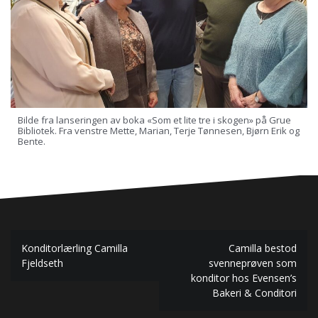
Bilde fra lanseringen av boka «Som et lite tre i skogen» på Grue
Bibliotek. Fra venstre Mette, Marian, Terje Tønnesen, Bjørn Erik og
Bente.
Innleggsnavigasjon
Konditorlærling Camilla
Camilla bestod
Fjeldseth
svenneprøven som
konditor hos Evensen’s
Bakeri & Conditori