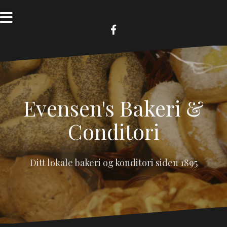
Skip
to
content
FB
Evensen's Bakeri &
Conditori
Ditt lokale bakeri og konditori siden 1895