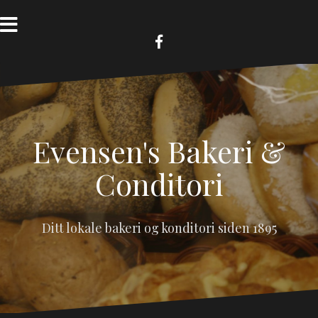
Skip
to
content
FB
Evensen's Bakeri &
Conditori
Ditt lokale bakeri og konditori siden 1895