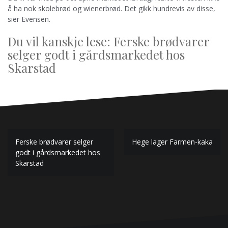
å ha nok skolebrød og wienerbrød. Det gikk hundrevis av disse,
sier Evensen.
Du vil kanskje lese: Ferske brødvarer
selger godt i gårdsmarkedet hos
Skarstad
Innleggsnavigasjon
Ferske brødvarer selger
Hege lager Farmen-kaka
godt i gårdsmarkedet hos
Skarstad