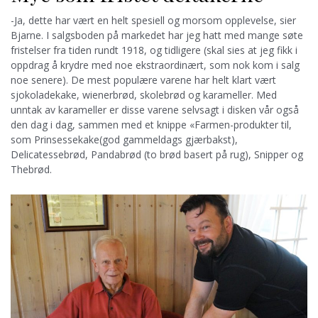
-Ja, dette har vært en helt spesiell og morsom opplevelse, sier
Bjarne. I salgsboden på markedet har jeg hatt med mange søte
fristelser fra tiden rundt 1918, og tidligere (skal sies at jeg fikk i
oppdrag å krydre med noe ekstraordinært, som nok kom i salg
noe senere). De mest populære varene har helt klart vært
sjokoladekake, wienerbrød, skolebrød og karameller. Med
unntak av karameller er disse varene selvsagt i disken vår også
den dag i dag, sammen med et knippe «Farmen-produkter til,
som Prinsessekake(god gammeldags gjærbakst),
Delicatessebrød, Pandabrød (to brød basert på rug), Snipper og
Thebrød.