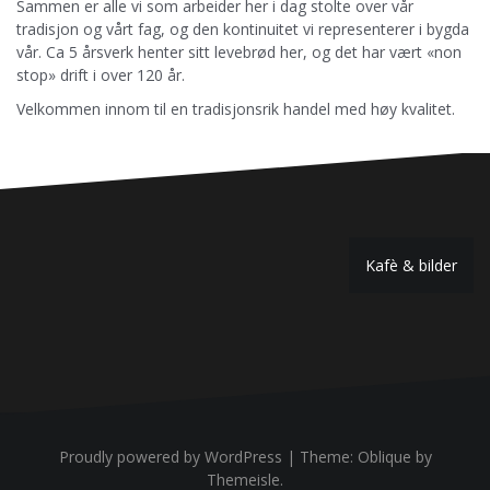
Sammen er alle vi som arbeider her i dag stolte over vår
tradisjon og vårt fag, og den kontinuitet vi representerer i bygda
vår. Ca 5 årsverk henter sitt levebrød her, og det har vært «non
stop» drift i over 120 år.
Velkommen innom til en tradisjonsrik handel med høy kvalitet.
Innleggsnavigasjon
Kafè & bilder
Proudly powered by WordPress
|
Theme:
Oblique
by
Themeisle.