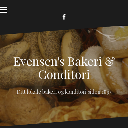
Skip
to
content
FB
Evensen's Bakeri &
Conditori
Ditt lokale bakeri og konditori siden 1895