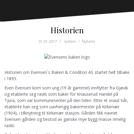
Historien
01.01.2017
system
Nyheter
Historien om Evensen`s Bakeri & Conditori AS startet helt tilbake
i 1895.
Even Evensen kom som ung (19 år gammel) innflytter fra Gjøvik
og etablerte seg raskt som baker for Knauserud Handel på
Tjura, som var kommunesenter på den tiden. Etter et snaut tiår,
etablerte han seg som uavhengig bakermester på Kirkenær
(1904), i tilknytning til Kirkenær stasjon. Gården fikk navnet
Evensen-gården og bestod av ganske mye bygg-masse rimelig
raskt.