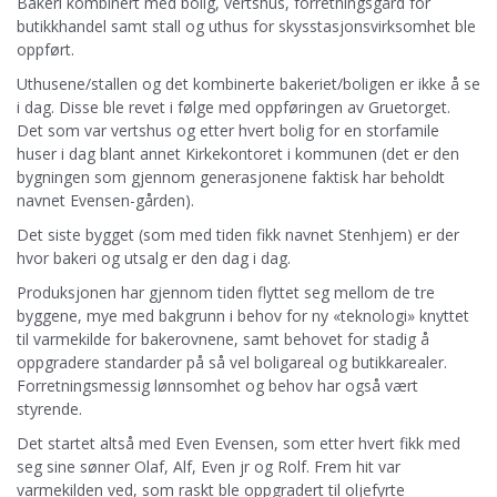
Bakeri kombinert med bolig, vertshus, forretningsgård for
butikkhandel samt stall og uthus for skysstasjonsvirksomhet ble
oppført.
Uthusene/stallen og det kombinerte bakeriet/boligen er ikke å se
i dag. Disse ble revet i følge med oppføringen av Gruetorget.
Det som var vertshus og etter hvert bolig for en storfamile
huser i dag blant annet Kirkekontoret i kommunen (det er den
bygningen som gjennom generasjonene faktisk har beholdt
navnet Evensen-gården).
Det siste bygget (som med tiden fikk navnet Stenhjem) er der
hvor bakeri og utsalg er den dag i dag.
Produksjonen har gjennom tiden flyttet seg mellom de tre
byggene, mye med bakgrunn i behov for ny «teknologi» knyttet
til varmekilde for bakerovnene, samt behovet for stadig å
oppgradere standarder på så vel boligareal og butikkarealer.
Forretningsmessig lønnsomhet og behov har også vært
styrende.
Det startet altså med Even Evensen, som etter hvert fikk med
seg sine sønner Olaf, Alf, Even jr og Rolf. Frem hit var
varmekilden ved, som raskt ble oppgradert til oljefyrte