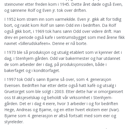
steinovner etter freden kom i 1945. Dette året døde også Even,
og sønnene Rolf og Even jr. tok over driften.
I 1952 kom strøm inn som varmekilde. Even jr. gikk alt for tidlig
bort, og raskt kom Rolf sin sønn Odd inn i bedriften. Da Rolf
også gikk bort, i 1969 tok hans sønn Odd over videre drift. Han
drev en periode også kafe i sentrumsbygget som med årene fikk
navnet «Sillerudskafeen». Denne er nå borte.
I 1973 ble så produksjon og utsalg etablert som vi kjenner det i
dag, i Stenhjem-gården. Odd var bakermester og har utdannet
de som arbeider der i dag, på produksjonssiden, både i
bakerfaget og i konditorfaget.
I 1997 tok Odd`s sønn Bjarne så over, som 4. generasjon
Evensen. Bedriften har etter dette også hatt kafè og utsalg i
Gruetorget som ble solgt i 2003. Etter dette har vi omorganisert
oss til aksjeselskap og beholdt vår virksomhet i Stenhjem-
gården. Det er i dag 4 eiere, hvor 3 arbeider i og for bedriften
Hege, Andreas og Bjarne, og en etter hvert ekstern eier (Ivar).
Bjarne som 4. generasjon er altså fortsatt med som eier og
styreleder.