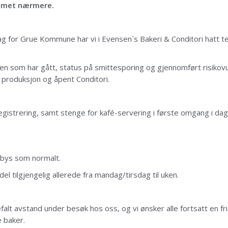
ommet nærmere.
g for Grue Kommune har vi i Evensen`s Bakeri & Conditori hatt t
den som har gått, status på smittesporing og gjennomført risikovu
 produksjon og åpent Conditori.
r registrering, samt stenge for kafé-servering i første omgang i d
lbys som normalt.
l tilgjengelig allerede fra mandag/tirsdag til uken.
falt avstand under besøk hos oss, og vi ønsker alle fortsatt en f
e baker.