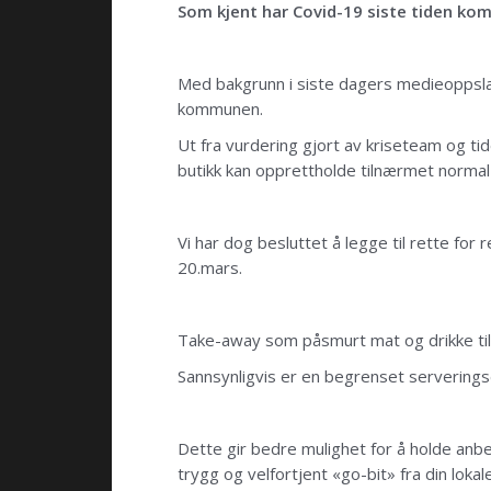
Som kjent har Covid-19 siste tiden k
Med bakgrunn i siste dagers medieoppsla
kommunen.
Ut fra vurdering gjort av kriseteam og ti
butikk kan opprettholde tilnærmet normal
Vi har dog besluttet å legge til rette fo
20.mars.
Take-away som påsmurt mat og drikke ti
Sannsynligvis er en begrenset serveringsde
Dette gir bedre mulighet for å holde anbe
trygg og velfortjent «go-bit» fra din lokal