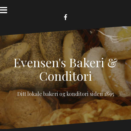
Skip
to
content
FB
Evensen's Bakeri &
Conditori
Ditt lokale bakeri og konditori siden 1895