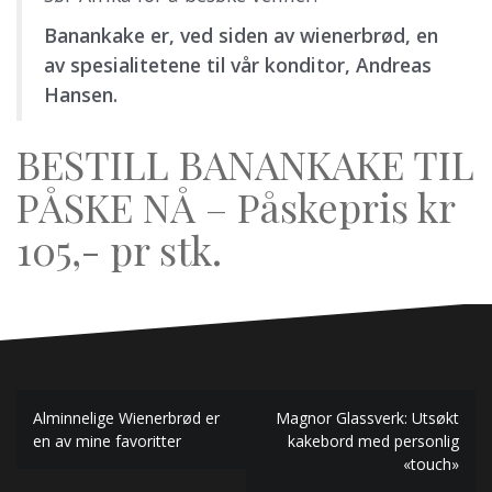
Banankake er, ved siden av wienerbrød, en
av spesialitetene til vår konditor, Andreas
Hansen.
BESTILL BANANKAKE TIL
PÅSKE NÅ – Påskepris kr
105,- pr stk.
Innleggsnavigasjon
Alminnelige Wienerbrød er
Magnor Glassverk: Utsøkt
en av mine favoritter
kakebord med personlig
«touch»