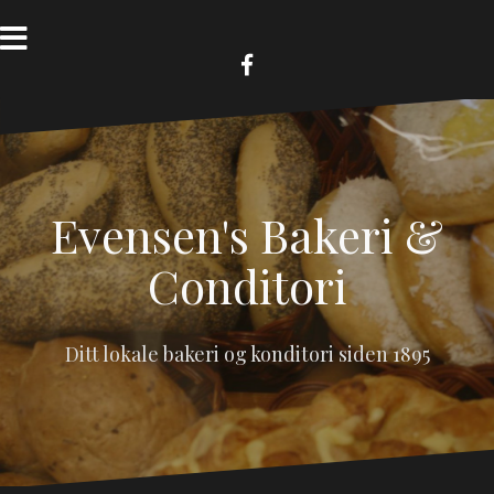
Skip
to
content
FB
Evensen's Bakeri &
Conditori
Ditt lokale bakeri og konditori siden 1895