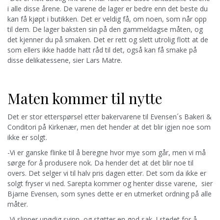
i alle disse årene. De varene de lager er bedre enn det beste du
kan få kjøpt i butikken. Det er veldig få, om noen, som når opp
til dem. De lager baksten sin på den gammeldagse måten, og
det kjenner du på smaken. Det er rett og slett utrolig flott at de
som ellers ikke hadde hatt råd til det, også kan få smake på
disse delikatessene, sier Lars Matre.
Maten kommer til nytte
Det er stor etterspørsel etter bakervarene til Evensen´s Bakeri &
Conditori på Kirkenær, men det hender at det blir igjen noe som
ikke er solgt.
-Vi er ganske flinke til å beregne hvor mye som går, men vi må
sørge for å produsere nok. Da hender det at det blir noe til
overs. Det selger vi til halv pris dagen etter. Det som da ikke er
solgt fryser vi ned. Sarepta kommer og henter disse varene, sier
Bjarne Evensen, som synes dette er en utmerket ordning på alle
måter.
-Vi slipper unødig svinn, og støtter en god sak. I stedet for å