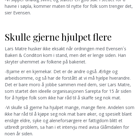
havne i søpla, kommer maten til nytte for folk som trenger det,
sier Evensen.
Skulle gjerne hjulpet flere
Lars Matre husker ikke eksakt når ordningen med Evensen´s
Bakeri & Conditori kom i stand, men det er lenge siden. Han
skryter uhemmet av folkene på bakeriet.
-Bjarne er en kjernekar. Det er de andre også. Ærlige og
arbeidsomme, og så har de forstått at vi må hjelpe hverandre.
Det er bare moro å jobbe sammen med dem, sier Lars Matre,
som startet den ideelle organisasjonen Sarepta for 15 år siden
for å hjelpe folk som ikke har råd til å skaffe seg nok mat.
-Vi skulle så gjerne ha hjulpet mange, mange flere. Andelen som
ikke har råd til å kjøpe seg nok mat bare øker, og spesielt blant
enslige eldre, syke og aleneforsørgere er fattigdom blitt et
utbredt problem, sa han i et intervju med avisa Glåmdalen for
noen år siden.