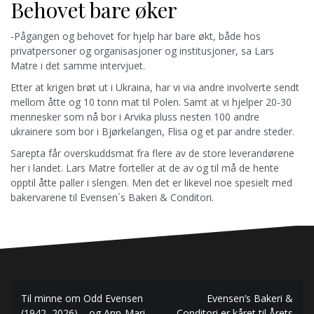
Behovet bare øker
-Pågangen og behovet for hjelp har bare økt, både hos
privatpersoner og organisasjoner og institusjoner, sa Lars
Matre i det samme intervjuet.
Etter at krigen brøt ut i Ukraina, har vi via andre involverte sendt
mellom åtte og 10 tonn mat til Polen. Samt at vi hjelper 20-30
mennesker som nå bor i Arvika pluss nesten 100 andre
ukrainere som bor i Bjørkelangen, Flisa og et par andre steder.
Sarepta får overskuddsmat fra flere av de store leverandørene
her i landet. Lars Matre forteller at de av og til må de hente
opptil åtte paller i slengen. Men det er likevel noe spesielt med
bakervarene til Evensen´s Bakeri & Conditori.
Innleggsnavigasjon
Til minne om Odd Evensen
Evensen’s Bakeri &
(1942–2026) – og Ann-Mari
Conditori er kåret til Årets