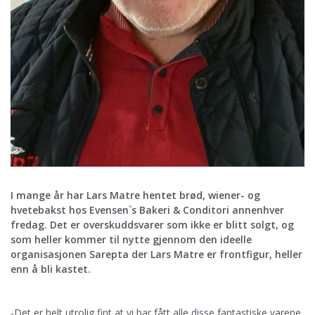
I mange år har Lars Matre hentet brød, wiener- og
hvetebakst hos Evensen`s Bakeri & Conditori annenhver
fredag. Det er overskuddsvarer som ikke er blitt solgt, og
som heller kommer til nytte gjennom den ideelle
organisasjonen Sarepta der Lars Matre er frontfigur, heller
enn å bli kastet.
-Det er helt utrolig fint at vi har fått alle disse fantastiske varene